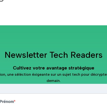
Newsletter Tech Readers
Cultivez votre avantage stratégique
on, une séléction éxigeante sur un sujet tech pour décrypte
demain.