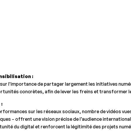
Wednesday, February 19, 2025
sibilisation :
sur l'importance de partager largement les initiatives numé
rtunités concrètes, afin de lever les freins et transformer l
 :
erformances sur les réseaux sociaux, nombre de vidéos vues,
ues – offrent une vision précise de l’audience internationa
nité du digital et renforcent la légitimité des projets numé