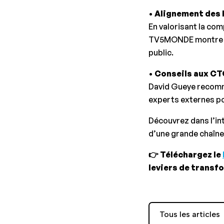
•
Alignement des P
En valorisant la com
TV5MONDE montre qu
public.
•
Conseils aux CTO
David Gueye recomma
experts externes po
Découvrez dans l’in
d’une grande chaîne 
👉 Téléchargez le
leviers de transf
Tous les articles