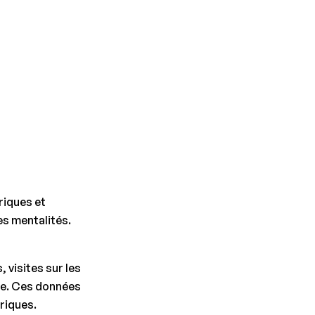
riques et
es mentalités.
 visites sur les
le. Ces données
riques.